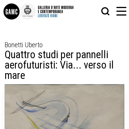
INFO
GRAFICA
Bonetti Uberto
CONTATTI
PITTURA
Quattro studi per pannelli
DIDATTICA
SCULTURA
SHOP
STAMPA
aerofuturisti: Via... verso il
ALTRO
LE COLLEZIONI
MATRICI XILOGRAFICHE
mare
GLI AUTORI
FOTOGRAFIA
LORENZO VIANI
MOSTRE
EVENTI
PALAZZO DELLE MUSE