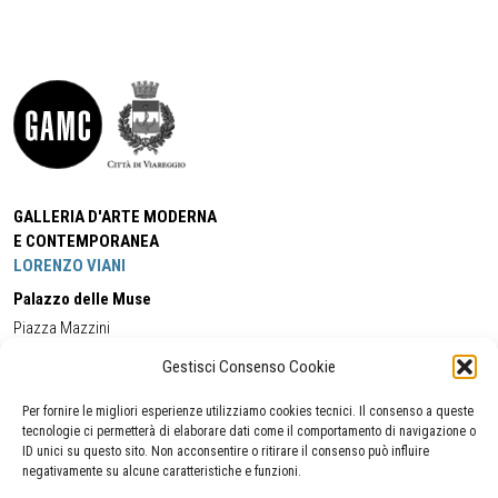
GALLERIA D'ARTE MODERNA
E CONTEMPORANEA
LORENZO VIANI
Palazzo delle Muse
Piazza Mazzini
55049 - Viareggio
Gestisci Consenso Cookie
Tel:
+39 0584 581118
Cell:
+39 338 5714978
(orario apertura Galleria)
Tel:
+39 0584 944580
(orario 09.00/13.00)
Per fornire le migliori esperienze utilizziamo cookies tecnici. Il consenso a queste
Email:
gamc@comune.viareggio.lu.it
tecnologie ci permetterà di elaborare dati come il comportamento di navigazione o
ID unici su questo sito. Non acconsentire o ritirare il consenso può influire
negativamente su alcune caratteristiche e funzioni.
Dichiarazione di accessibilità