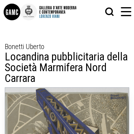
INFO
GRAFICA
Bonetti Uberto
CONTATTI
PITTURA
Locandina pubblicitaria della
DIDATTICA
SCULTURA
SHOP
STAMPA
Società Marmifera Nord
ALTRO
LE COLLEZIONI
MATRICI XILOGRAFICHE
Carrara
GLI AUTORI
FOTOGRAFIA
LORENZO VIANI
MOSTRE
EVENTI
PALAZZO DELLE MUSE