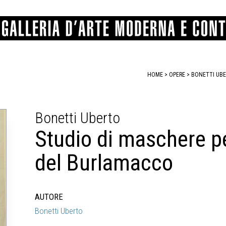
HOME
>
OPERE
> BONETTI UBE
GRAFICA
COMUNALE
ANGELONI
PITTURA
BERTI
BONETTI
Bonetti Uberto
SCULTURA
CATARSINI
LEVY
STAMPA
LUCARELLI
LUPORINI
Studio di maschere pe
ALTRO
MARTINI
MASCHIE
MATRICI XILOGRAFICHE
MICHETTI
PARISI
del Burlamacco
FOTOGRAFIA
PIERACCINI
PREMIO V
SPOLTI
VARRAUD 
PROVENIENZE VARIE
AUTORE
Bonetti Uberto