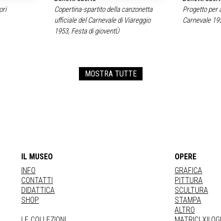
ori
Copertina-spartito della canzonetta
Progetto per a
ufficiale del Carnevale di Viareggio
Carnevale 19
1953, Festa di gioventÙ
MOSTRA TUTTE
IL MUSEO
OPERE
INFO
GRAFICA
CONTATTI
PITTURA
DIDATTICA
SCULTURA
SHOP
STAMPA
ALTRO
LE COLLEZIONI
MATRICI XILO