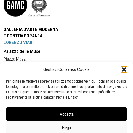
GALLERIA D'ARTE MODERNA
E CONTEMPORANEA
LORENZO VIANI
Palazzo delle Muse
Piazza Mazzini
55049 - Viareggio
Gestisci Consenso Cookie
Tel:
+39 0584 581118
Cell:
+39 338 5714978
(orario apertura Galleria)
Tel:
+39 0584 944580
(orario 09.00/13.00)
Per fornire le migliori esperienze utilizziamo cookies tecnici. Il consenso a queste
Email:
gamc@comune.viareggio.lu.it
tecnologie ci permetterà di elaborare dati come il comportamento di navigazione o
ID unici su questo sito. Non acconsentire o ritirare il consenso può influire
negativamente su alcune caratteristiche e funzioni.
Dichiarazione di accessibilità
Segnalazione di inaccessibilità
Accetta
Politica della privacy
Statistiche
Nega