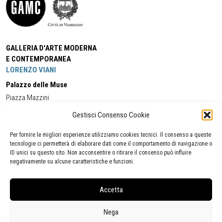
GALLERIA D'ARTE MODERNA
E CONTEMPORANEA
LORENZO VIANI
Palazzo delle Muse
Piazza Mazzini
55049 - Viareggio
Gestisci Consenso Cookie
Tel:
+39 0584 581118
Cell:
+39 338 5714978
(orario apertura Galleria)
Tel:
+39 0584 944580
(orario 09.00/13.00)
Per fornire le migliori esperienze utilizziamo cookies tecnici. Il consenso a queste
Email:
gamc@comune.viareggio.lu.it
tecnologie ci permetterà di elaborare dati come il comportamento di navigazione o
ID unici su questo sito. Non acconsentire o ritirare il consenso può influire
negativamente su alcune caratteristiche e funzioni.
Dichiarazione di accessibilità
Segnalazione di inaccessibilità
Accetta
Politica della privacy
Statistiche
Nega