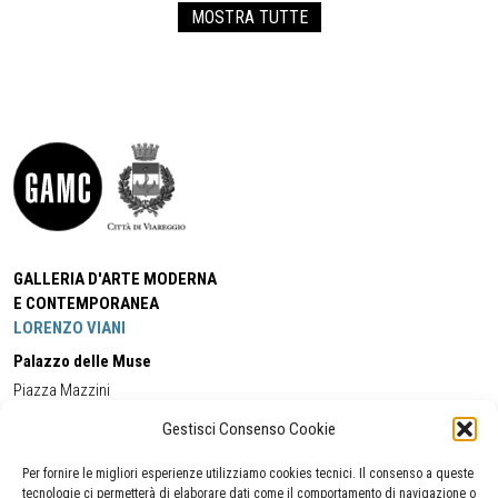
MOSTRA TUTTE
GALLERIA D'ARTE MODERNA
E CONTEMPORANEA
LORENZO VIANI
Palazzo delle Muse
Piazza Mazzini
55049 - Viareggio
Gestisci Consenso Cookie
Tel:
+39 0584 581118
Cell:
+39 338 5714978
(orario apertura Galleria)
Tel:
+39 0584 944580
(orario 09.00/13.00)
Per fornire le migliori esperienze utilizziamo cookies tecnici. Il consenso a queste
Email:
gamc@comune.viareggio.lu.it
tecnologie ci permetterà di elaborare dati come il comportamento di navigazione o