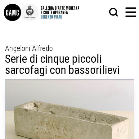
INFO
GRAFICA
Angeloni Alfredo
CONTATTI
PITTURA
Serie di cinque piccoli
DIDATTICA
SCULTURA
SHOP
STAMPA
sarcofagi con bassorilievi
ALTRO
LE COLLEZIONI
MATRICI XILOGRAFICHE
GLI AUTORI
FOTOGRAFIA
LORENZO VIANI
MOSTRE
EVENTI
PALAZZO DELLE MUSE