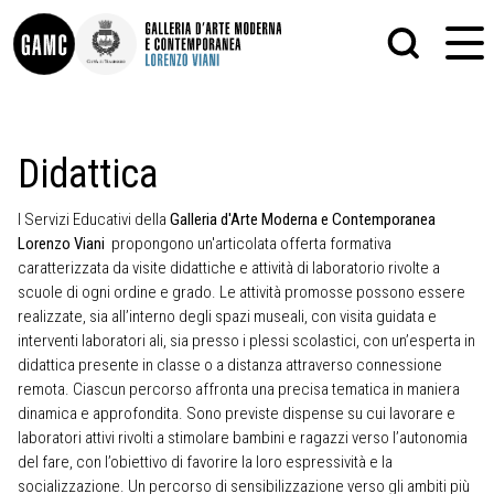
INFO
GRAFICA
Didattica
CONTATTI
PITTURA
DIDATTICA
SCULTURA
I Servizi Educativi della
Galleria d'Arte Moderna e Contemporanea
SHOP
STAMPA
Lorenzo Viani
propongono un'articolata offerta formativa
ALTRO
caratterizzata da visite didattiche e attività di laboratorio rivolte a
LE COLLEZIONI
MATRICI XILOGRAFICHE
GLI AUTORI
FOTOGRAFIA
scuole di ogni ordine e grado. Le attività promosse possono essere
LORENZO VIANI
realizzate, sia all’interno degli spazi museali, con visita guidata e
interventi laboratori ali, sia presso i plessi scolastici, con un’esperta in
MOSTRE
didattica presente in classe o a distanza attraverso connessione
EVENTI
remota. Ciascun percorso affronta una precisa tematica in maniera
dinamica e approfondita. Sono previste dispense su cui lavorare e
laboratori attivi rivolti a stimolare bambini e ragazzi verso l’autonomia
PALAZZO DELLE MUSE
del fare, con l’obiettivo di favorire la loro espressività e la
socializzazione. Un percorso di sensibilizzazione verso gli ambiti più