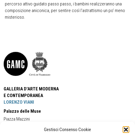
percorso attivo guidato passo passo, i bambini realizzeranno una
composizione aniconica, per sentire così l’astrattismo un po’ meno
misterioso.
GALLERIA D'ARTE MODERNA
E CONTEMPORANEA
LORENZO VIANI
Palazzo delle Muse
Piazza Mazzini
55049 - Viareggio
Gestisci Consenso Cookie
Tel:
+39 0584 581118
Cell:
+39 338 5714978
(orario apertura Galleria)