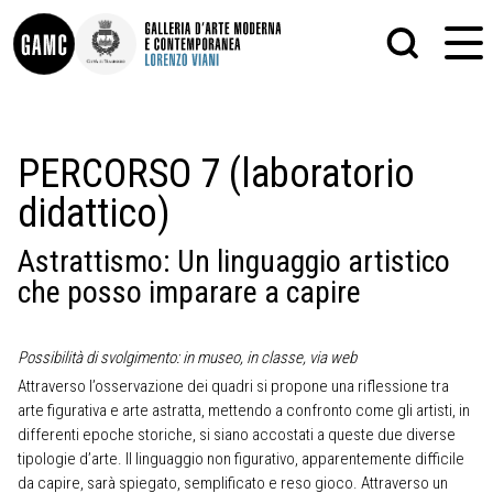
INFO
GRAFICA
PERCORSO 7 (laboratorio
CONTATTI
PITTURA
didattico)
DIDATTICA
SCULTURA
SHOP
STAMPA
ALTRO
Astrattismo: Un linguaggio artistico
LE COLLEZIONI
MATRICI XILOGRAFICHE
che posso imparare a capire
GLI AUTORI
FOTOGRAFIA
LORENZO VIANI
MOSTRE
Possibilità di svolgimento: in museo, in classe, via web
EVENTI
Attraverso l’osservazione dei quadri si propone una riflessione tra
arte figurativa e arte astratta, mettendo a confronto come gli artisti, in
differenti epoche storiche, si siano accostati a queste due diverse
PALAZZO DELLE MUSE
tipologie d’arte. Il linguaggio non figurativo, apparentemente difficile
da capire, sarà spiegato, semplificato e reso gioco. Attraverso un