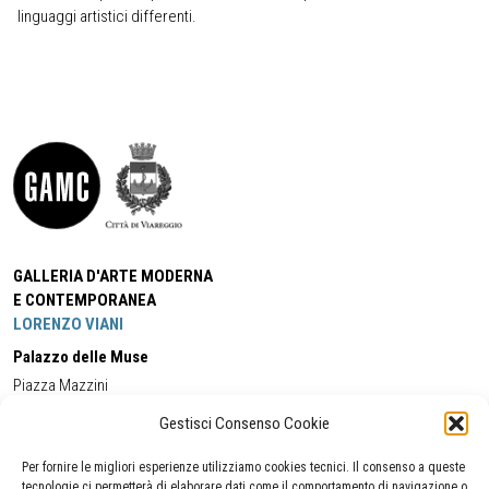
linguaggi artistici differenti.
GALLERIA D'ARTE MODERNA
E CONTEMPORANEA
LORENZO VIANI
Palazzo delle Muse
Piazza Mazzini
55049 - Viareggio
Gestisci Consenso Cookie
Tel:
+39 0584 581118
Cell:
+39 338 5714978
(orario apertura Galleria)
Tel:
+39 0584 944580
(orario 09.00/13.00)
Per fornire le migliori esperienze utilizziamo cookies tecnici. Il consenso a queste
Email:
gamc@comune.viareggio.lu.it
tecnologie ci permetterà di elaborare dati come il comportamento di navigazione o