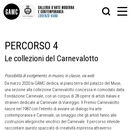
INFO
GRAFICA
PERCORSO 4
CONTATTI
PITTURA
DIDATTICA
SCULTURA
Le collezioni del Carnevalotto
SHOP
STAMPA
ALTRO
LE COLLEZIONI
MATRICI XILOGRAFICHE
Possibilità di svolgimento: in museo, in classe, via web
GLI AUTORI
FOTOGRAFIA
LORENZO VIANI
Da marzo 2020 la GAMC dedica, al piano terra del palazzo del Muse,
una sezione alla collezione Carnevalotto concessa in comodato dalla
MOSTRE
Fondazione Carnevale, con un corpus di 28 opere di artisti italiani e
EVENTI
stranieri dedicate al Carnevale di Viareggio. Il Premio Carnevalotto
nasce nel 1987 con l’intento di avviare un dialogo tra arte
contemporanea e Carnevale, un omaggio che gli artisti fanno alle
PALAZZO DELLE MUSE
costruzioni allegoriche vincitrici del Carnevale. Il percorso intende
raccontare questo spaccato di creatività espressa attraverso