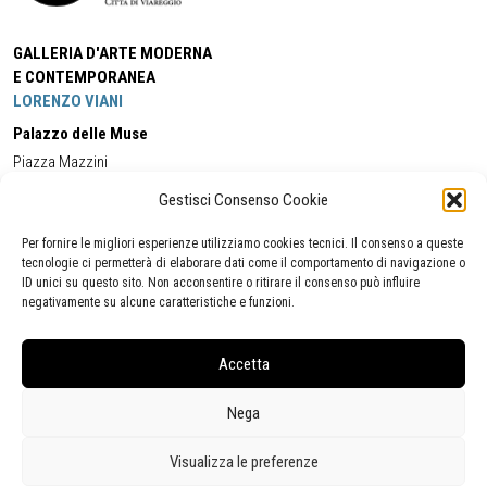
GALLERIA D'ARTE MODERNA
E CONTEMPORANEA
LORENZO VIANI
Palazzo delle Muse
Piazza Mazzini
55049 - Viareggio
Gestisci Consenso Cookie
Tel:
+39 0584 581118
Cell:
+39 338 5714978
(orario apertura Galleria)
Tel:
+39 0584 944580
(orario 09.00/13.00)
Per fornire le migliori esperienze utilizziamo cookies tecnici. Il consenso a queste
Email:
gamc@comune.viareggio.lu.it
tecnologie ci permetterà di elaborare dati come il comportamento di navigazione o
ID unici su questo sito. Non acconsentire o ritirare il consenso può influire
negativamente su alcune caratteristiche e funzioni.
Dichiarazione di accessibilità
Segnalazione di inaccessibilità
Accetta
Politica della privacy
Statistiche
Nega
Visualizza le preferenze