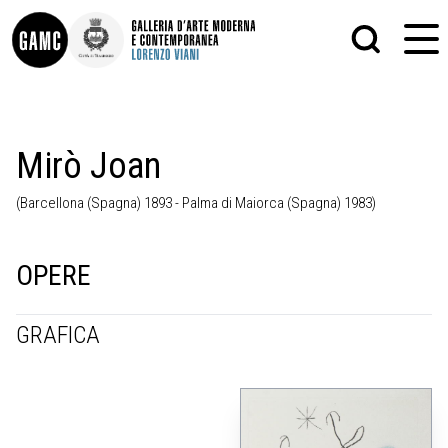
INFO
GRAFICA
Mirò Joan
CONTATTI
PITTURA
DIDATTICA
SCULTURA
(Barcellona (Spagna) 1893 - Palma di Maiorca (Spagna) 1983)
SHOP
STAMPA
ALTRO
LE COLLEZIONI
MATRICI XILOGRAFICHE
GLI AUTORI
FOTOGRAFIA
OPERE
LORENZO VIANI
MOSTRE
GRAFICA
EVENTI
PALAZZO DELLE MUSE