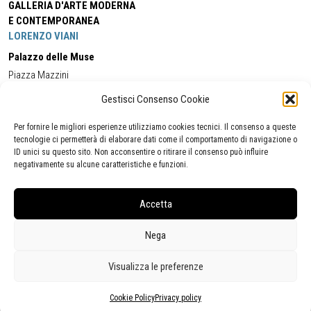
GALLERIA D'ARTE MODERNA
E CONTEMPORANEA
LORENZO VIANI
Palazzo delle Muse
Piazza Mazzini
55049 - Viareggio
Gestisci Consenso Cookie
Tel:
+39 0584 581118
Cell:
+39 338 5714978
(orario apertura Galleria)
Tel:
+39 0584 944580
(orario 09.00/13.00)
Per fornire le migliori esperienze utilizziamo cookies tecnici. Il consenso a queste
Email:
gamc@comune.viareggio.lu.it
tecnologie ci permetterà di elaborare dati come il comportamento di navigazione o
ID unici su questo sito. Non acconsentire o ritirare il consenso può influire
negativamente su alcune caratteristiche e funzioni.
Dichiarazione di accessibilità
Segnalazione di inaccessibilità
Accetta
Politica della privacy
Statistiche
Nega
Visualizza le preferenze
Cookie Policy
Privacy policy