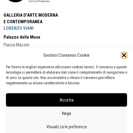
GALLERIA D'ARTE MODERNA
E CONTEMPORANEA
LORENZO VIANI
Palazzo delle Muse
Piazza Mazzini
55049 - Viareggio
Gestisci Consenso Cookie
Tel:
+39 0584 581118
Cell:
+39 338 5714978
(orario apertura Galleria)
Tel:
+39 0584 944580
(orario 09.00/13.00)
Per fornire le migliori esperienze utilizziamo cookies tecnici. Il consenso a queste
Email:
gamc@comune.viareggio.lu.it
tecnologie ci permetterà di elaborare dati come il comportamento di navigazione o
ID unici su questo sito. Non acconsentire o ritirare il consenso può influire
negativamente su alcune caratteristiche e funzioni.
Dichiarazione di accessibilità
Segnalazione di inaccessibilità
Accetta
Politica della privacy
Statistiche
Nega
Visualizza le preferenze