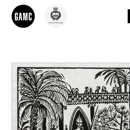
INFO
CONTATTI
DIDATTICA
SHOP
LE COLLEZIONI
GLI AUTORI
LORENZO VIANI
MOSTRE
EVENTI
PALAZZO DELLE MUSE