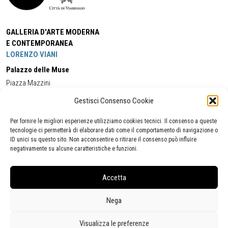
GALLERIA D'ARTE MODERNA
E CONTEMPORANEA
LORENZO VIANI
Palazzo delle Muse
Piazza Mazzini
55049 - Viareggio
Gestisci Consenso Cookie
Tel:
+39 0584 581118
Cell:
+39 338 5714978
(orario apertura Galleria)
Tel:
+39 0584 944580
(orario 09.00/13.00)
Per fornire le migliori esperienze utilizziamo cookies tecnici. Il consenso a queste
Email:
gamc@comune.viareggio.lu.it
tecnologie ci permetterà di elaborare dati come il comportamento di navigazione o
ID unici su questo sito. Non acconsentire o ritirare il consenso può influire
negativamente su alcune caratteristiche e funzioni.
Dichiarazione di accessibilità
Segnalazione di inaccessibilità
Accetta
Politica della privacy
Statistiche
Nega
Visualizza le preferenze