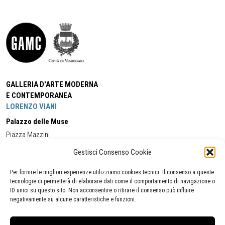
GALLERIA D'ARTE MODERNA
E CONTEMPORANEA
LORENZO VIANI
Palazzo delle Muse
Piazza Mazzini
55049 - Viareggio
Gestisci Consenso Cookie
Tel:
+39 0584 581118
Cell:
+39 338 5714978
(orario apertura Galleria)
Tel:
+39 0584 944580
(orario 09.00/13.00)
Per fornire le migliori esperienze utilizziamo cookies tecnici. Il consenso a queste
Email:
gamc@comune.viareggio.lu.it
tecnologie ci permetterà di elaborare dati come il comportamento di navigazione o
ID unici su questo sito. Non acconsentire o ritirare il consenso può influire
negativamente su alcune caratteristiche e funzioni.
Dichiarazione di accessibilità
Segnalazione di inaccessibilità