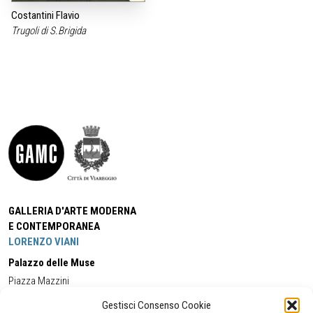
Costantini Flavio
Trugoli di S.Brigida
GALLERIA D'ARTE MODERNA
E CONTEMPORANEA
LORENZO VIANI
Palazzo delle Muse
Piazza Mazzini
55049 - Viareggio
Gestisci Consenso Cookie
Tel:
+39 0584 581118
Cell:
+39 338 5714978
(orario apertura Galleria)