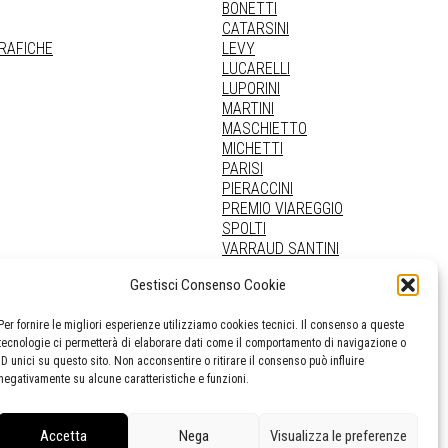
BONETTI
CATARSINI
GRAFICHE
LEVY
LUCARELLI
LUPORINI
MARTINI
MASCHIETTO
MICHETTI
PARISI
PIERACCINI
PREMIO VIAREGGIO
SPOLTI
VARRAUD SANTINI
PROVENIENZE VARIE
Gestisci Consenso Cookie
Per fornire le migliori esperienze utilizziamo cookies tecnici. Il consenso a queste
tecnologie ci permetterà di elaborare dati come il comportamento di navigazione o
ID unici su questo sito. Non acconsentire o ritirare il consenso può influire
negativamente su alcune caratteristiche e funzioni.
Accetta
Nega
Visualizza le preferenze