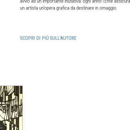
avvio ad un importante iniziativa: ogni anno l‘Ente assicur
un artista un‘opera grafica da destinare in omaggio.
SCOPRI DI PIÙ SULL'AUTORE