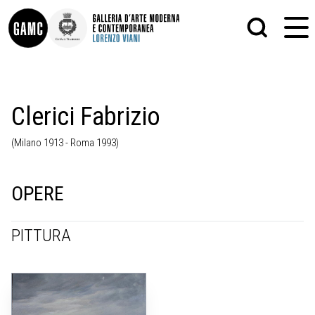
INFO
GRAFICA
Clerici Fabrizio
CONTATTI
PITTURA
DIDATTICA
SCULTURA
(Milano 1913 - Roma 1993)
SHOP
STAMPA
ALTRO
LE COLLEZIONI
MATRICI XILOGRAFICHE
GLI AUTORI
FOTOGRAFIA
OPERE
LORENZO VIANI
MOSTRE
PITTURA
EVENTI
PALAZZO DELLE MUSE