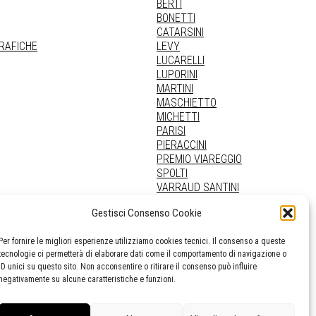
BERTI
BONETTI
CATARSINI
GRAFICHE
LEVY
LUCARELLI
LUPORINI
MARTINI
MASCHIETTO
MICHETTI
PARISI
PIERACCINI
PREMIO VIAREGGIO
SPOLTI
VARRAUD SANTINI
PROVENIENZE VARIE
Gestisci Consenso Cookie
Per fornire le migliori esperienze utilizziamo cookies tecnici. Il consenso a queste
tecnologie ci permetterà di elaborare dati come il comportamento di navigazione o
ID unici su questo sito. Non acconsentire o ritirare il consenso può influire
negativamente su alcune caratteristiche e funzioni.