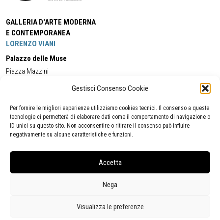
GALLERIA D'ARTE MODERNA
E CONTEMPORANEA
LORENZO VIANI
Palazzo delle Muse
Piazza Mazzini
55049 - Viareggio
Gestisci Consenso Cookie
Tel:
+39 0584 581118
Cell:
+39 338 5714978
(orario apertura Galleria)
Tel:
+39 0584 944580
(orario 09.00/13.00)
Per fornire le migliori esperienze utilizziamo cookies tecnici. Il consenso a queste
Email:
gamc@comune.viareggio.lu.it
tecnologie ci permetterà di elaborare dati come il comportamento di navigazione o
ID unici su questo sito. Non acconsentire o ritirare il consenso può influire
negativamente su alcune caratteristiche e funzioni.
Dichiarazione di accessibilità
Segnalazione di inaccessibilità
Accetta
Politica della privacy
Statistiche
Nega
Visualizza le preferenze