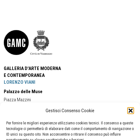
GALLERIA D'ARTE MODERNA
E CONTEMPORANEA
LORENZO VIANI
Palazzo delle Muse
Piazza Mazzini
55049 - Viareggio
Gestisci Consenso Cookie
Tel:
+39 0584 581118
Cell:
+39 338 5714978
(orario apertura Galleria)
Tel:
+39 0584 944580
(orario 09.00/13.00)
Per fornire le migliori esperienze utilizziamo cookies tecnici. Il consenso a queste
Email:
gamc@comune.viareggio.lu.it
tecnologie ci permetterà di elaborare dati come il comportamento di navigazione o
ID unici su questo sito. Non acconsentire o ritirare il consenso può influire