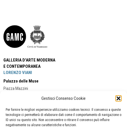
GALLERIA D'ARTE MODERNA
E CONTEMPORANEA
LORENZO VIANI
Palazzo delle Muse
Piazza Mazzini
55049 - Viareggio
Gestisci Consenso Cookie
Tel:
+39 0584 581118
Cell:
+39 338 5714978
(orario apertura Galleria)
Tel:
+39 0584 944580
(orario 09.00/13.00)
Per fornire le migliori esperienze utilizziamo cookies tecnici. Il consenso a queste
Email:
gamc@comune.viareggio.lu.it
tecnologie ci permetterà di elaborare dati come il comportamento di navigazione o
ID unici su questo sito. Non acconsentire o ritirare il consenso può influire
negativamente su alcune caratteristiche e funzioni.