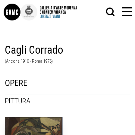
INFO
GRAFICA
Cagli Corrado
CONTATTI
PITTURA
DIDATTICA
SCULTURA
(Ancona 1910 - Roma 1976)
SHOP
STAMPA
ALTRO
LE COLLEZIONI
MATRICI XILOGRAFICHE
GLI AUTORI
FOTOGRAFIA
OPERE
LORENZO VIANI
MOSTRE
PITTURA
EVENTI
PALAZZO DELLE MUSE