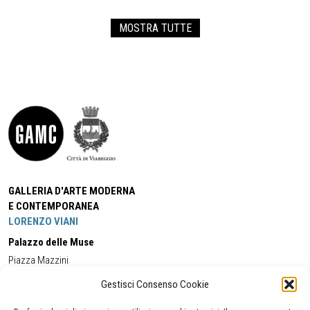
MOSTRA TUTTE
GALLERIA D'ARTE MODERNA
E CONTEMPORANEA
LORENZO VIANI
Palazzo delle Muse
Piazza Mazzini
55049 - Viareggio
Gestisci Consenso Cookie
Tel:
+39 0584 581118
Cell:
+39 338 5714978
(orario apertura Galleria)
Tel:
+39 0584 944580
(orario 09.00/13.00)