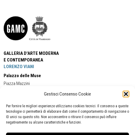
GALLERIA D'ARTE MODERNA
E CONTEMPORANEA
LORENZO VIANI
Palazzo delle Muse
Piazza Mazzini
55049 - Viareggio
Gestisci Consenso Cookie
Tel:
+39 0584 581118
Cell:
+39 338 5714978
(orario apertura Galleria)
Tel:
+39 0584 944580
(orario 09.00/13.00)
Per fornire le migliori esperienze utilizziamo cookies tecnici. Il consenso a queste
Email:
gamc@comune.viareggio.lu.it
tecnologie ci permetterà di elaborare dati come il comportamento di navigazione o
ID unici su questo sito. Non acconsentire o ritirare il consenso può influire
negativamente su alcune caratteristiche e funzioni.
Dichiarazione di accessibilità