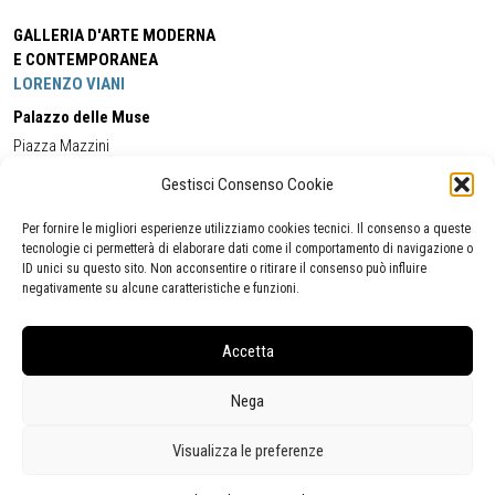
GALLERIA D'ARTE MODERNA
E CONTEMPORANEA
LORENZO VIANI
Palazzo delle Muse
Piazza Mazzini
55049 - Viareggio
Gestisci Consenso Cookie
Tel:
+39 0584 581118
Cell:
+39 338 5714978
(orario apertura Galleria)
Tel:
+39 0584 944580
(orario 09.00/13.00)
Per fornire le migliori esperienze utilizziamo cookies tecnici. Il consenso a queste
Email:
gamc@comune.viareggio.lu.it
tecnologie ci permetterà di elaborare dati come il comportamento di navigazione o
ID unici su questo sito. Non acconsentire o ritirare il consenso può influire
negativamente su alcune caratteristiche e funzioni.
Dichiarazione di accessibilità
Segnalazione di inaccessibilità
Accetta
Politica della privacy
Statistiche
Nega
Visualizza le preferenze