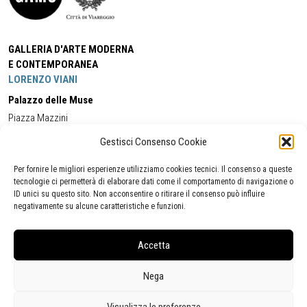
GALLERIA D'ARTE MODERNA
E CONTEMPORANEA
LORENZO VIANI
Palazzo delle Muse
Piazza Mazzini
55049 - Viareggio
Gestisci Consenso Cookie
Tel:
+39 0584 581118
Cell:
+39 338 5714978
(orario apertura Galleria)
Tel:
+39 0584 944580
(orario 09.00/13.00)
Per fornire le migliori esperienze utilizziamo cookies tecnici. Il consenso a queste
Email:
gamc@comune.viareggio.lu.it
tecnologie ci permetterà di elaborare dati come il comportamento di navigazione o
ID unici su questo sito. Non acconsentire o ritirare il consenso può influire
negativamente su alcune caratteristiche e funzioni.
Dichiarazione di accessibilità
Segnalazione di inaccessibilità
Accetta
Politica della privacy
Statistiche
Nega
Visualizza le preferenze