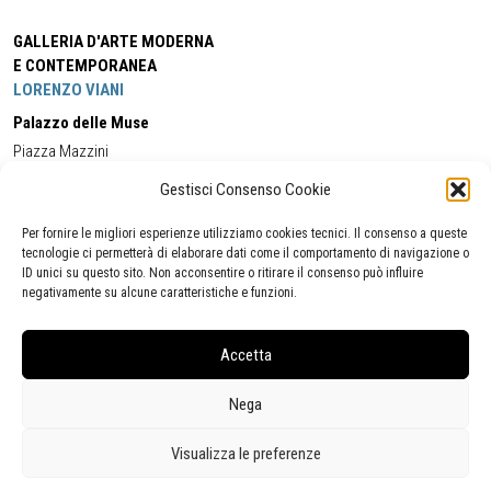
GALLERIA D'ARTE MODERNA
E CONTEMPORANEA
LORENZO VIANI
Palazzo delle Muse
Piazza Mazzini
55049 - Viareggio
Gestisci Consenso Cookie
Tel:
+39 0584 581118
Cell:
+39 338 5714978
(orario apertura Galleria)
Tel:
+39 0584 944580
(orario 09.00/13.00)
Per fornire le migliori esperienze utilizziamo cookies tecnici. Il consenso a queste
Email:
gamc@comune.viareggio.lu.it
tecnologie ci permetterà di elaborare dati come il comportamento di navigazione o
ID unici su questo sito. Non acconsentire o ritirare il consenso può influire
negativamente su alcune caratteristiche e funzioni.
Dichiarazione di accessibilità
Segnalazione di inaccessibilità
Accetta
Politica della privacy
Statistiche
Nega
Visualizza le preferenze