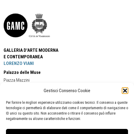
GALLERIA D'ARTE MODERNA
E CONTEMPORANEA
LORENZO VIANI
Palazzo delle Muse
Piazza Mazzini
55049 - Viareggio
Gestisci Consenso Cookie
Tel:
+39 0584 581118
Cell:
+39 338 5714978
(orario apertura Galleria)
Tel:
+39 0584 944580
(orario 09.00/13.00)
Per fornire le migliori esperienze utilizziamo cookies tecnici. Il consenso a queste
Email:
gamc@comune.viareggio.lu.it
tecnologie ci permetterà di elaborare dati come il comportamento di navigazione o
ID unici su questo sito. Non acconsentire o ritirare il consenso può influire
negativamente su alcune caratteristiche e funzioni.
Dichiarazione di accessibilità
Segnalazione di inaccessibilità