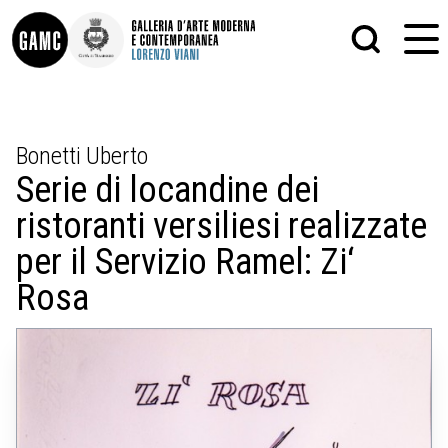
INFO
GRAFICA
Bonetti Uberto
CONTATTI
PITTURA
Serie di locandine dei
DIDATTICA
SCULTURA
SHOP
STAMPA
ristoranti versiliesi realizzate
ALTRO
LE COLLEZIONI
MATRICI XILOGRAFICHE
per il Servizio Ramel: Zi‘
GLI AUTORI
FOTOGRAFIA
LORENZO VIANI
Rosa
MOSTRE
EVENTI
PALAZZO DELLE MUSE