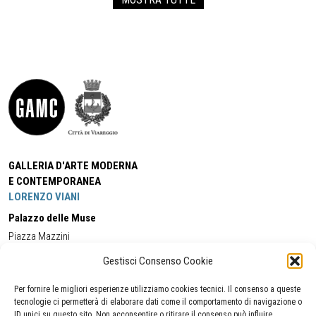
GALLERIA D'ARTE MODERNA
E CONTEMPORANEA
LORENZO VIANI
Palazzo delle Muse
Piazza Mazzini
55049 - Viareggio
Gestisci Consenso Cookie
Tel:
+39 0584 581118
Cell:
+39 338 5714978
(orario apertura Galleria)
Tel:
+39 0584 944580
(orario 09.00/13.00)
Per fornire le migliori esperienze utilizziamo cookies tecnici. Il consenso a queste
Email:
gamc@comune.viareggio.lu.it
tecnologie ci permetterà di elaborare dati come il comportamento di navigazione o
ID unici su questo sito. Non acconsentire o ritirare il consenso può influire