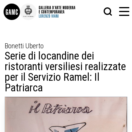
INFO
GRAFICA
Bonetti Uberto
CONTATTI
PITTURA
Serie di locandine dei
DIDATTICA
SCULTURA
SHOP
STAMPA
ristoranti versiliesi realizzate
ALTRO
LE COLLEZIONI
MATRICI XILOGRAFICHE
per il Servizio Ramel: Il
GLI AUTORI
FOTOGRAFIA
LORENZO VIANI
Patriarca
MOSTRE
EVENTI
PALAZZO DELLE MUSE