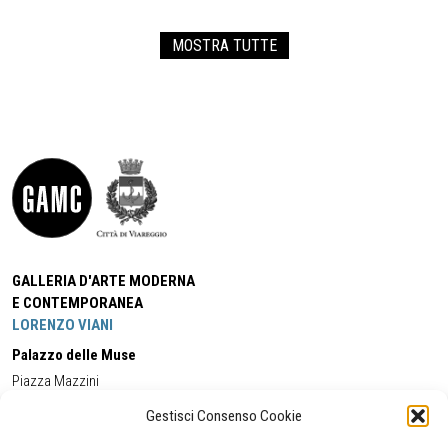
MOSTRA TUTTE
GALLERIA D'ARTE MODERNA
E CONTEMPORANEA
LORENZO VIANI
Palazzo delle Muse
Piazza Mazzini
55049 - Viareggio
Gestisci Consenso Cookie
Tel:
+39 0584 581118
Cell:
+39 338 5714978
(orario apertura Galleria)
Tel:
+39 0584 944580
(orario 09.00/13.00)