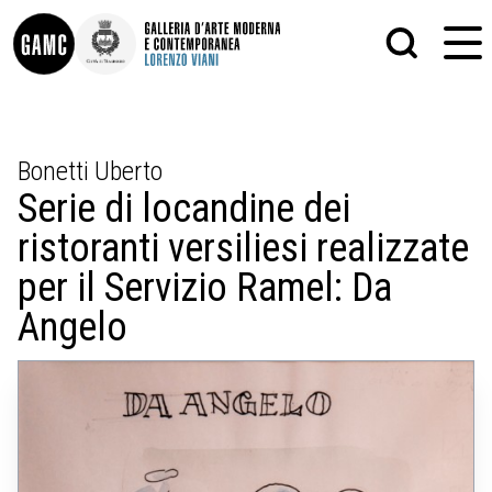
INFO
GRAFICA
Bonetti Uberto
CONTATTI
PITTURA
Serie di locandine dei
DIDATTICA
SCULTURA
SHOP
STAMPA
ristoranti versiliesi realizzate
ALTRO
LE COLLEZIONI
MATRICI XILOGRAFICHE
per il Servizio Ramel: Da
GLI AUTORI
FOTOGRAFIA
LORENZO VIANI
Angelo
MOSTRE
EVENTI
PALAZZO DELLE MUSE