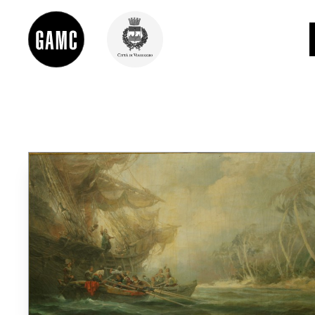
INFO
CONTATTI
DIDATTICA
SHOP
LE COLLEZIONI
GLI AUTORI
LORENZO VIANI
MOSTRE
EVENTI
PALAZZO DELLE MUSE