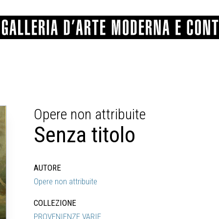
GRAFICA
COMUNALE
ANGELONI
PITTURA
BERTI
BONETTI
Opere non attribuite
SCULTURA
CATARSINI
LEVY
STAMPA
LUCARELLI
LUPORINI
Senza titolo
ALTRO
MARTINI
MASCHIE
MATRICI XILOGRAFICHE
MICHETTI
PARISI
FOTOGRAFIA
PIERACCINI
PREMIO V
SPOLTI
VARRAUD 
AUTORE
PROVENIENZE VARIE
Opere non attribuite
COLLEZIONE
PROVENIENZE VARIE