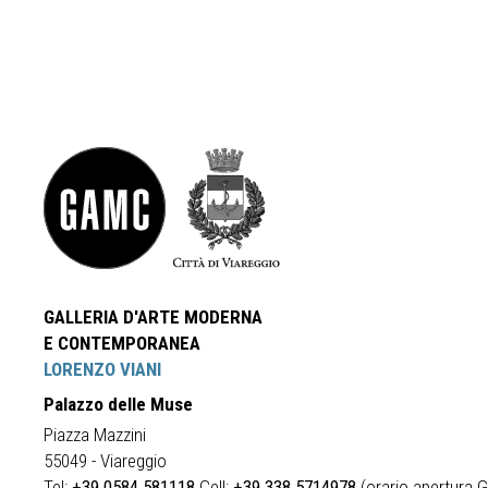
GALLERIA D'ARTE MODERNA
E CONTEMPORANEA
LORENZO VIANI
Palazzo delle Muse
Piazza Mazzini
55049 - Viareggio
Tel:
+39 0584 581118
Cell:
+39 338 5714978
(orario apertura Ga