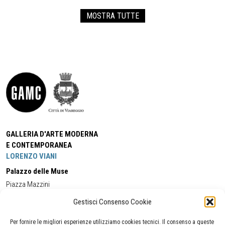
MOSTRA TUTTE
GALLERIA D'ARTE MODERNA
E CONTEMPORANEA
LORENZO VIANI
Palazzo delle Muse
Piazza Mazzini
55049 - Viareggio
Gestisci Consenso Cookie
Tel:
+39 0584 581118
Cell:
+39 338 5714978
(orario apertura Galleria)
Tel:
+39 0584 944580
(orario 09.00/13.00)
Per fornire le migliori esperienze utilizziamo cookies tecnici. Il consenso a queste