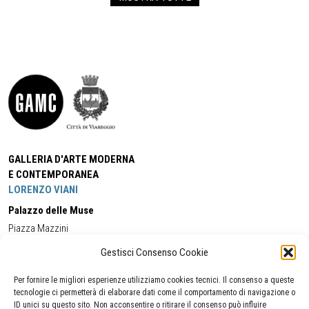
GALLERIA D'ARTE MODERNA
E CONTEMPORANEA
LORENZO VIANI
Palazzo delle Muse
Piazza Mazzini
55049 - Viareggio
Gestisci Consenso Cookie
Tel:
+39 0584 581118
Cell:
+39 338 5714978
(orario apertura Galleria)
Tel:
+39 0584 944580
(orario 09.00/13.00)
Per fornire le migliori esperienze utilizziamo cookies tecnici. Il consenso a queste
Email:
gamc@comune.viareggio.lu.it
tecnologie ci permetterà di elaborare dati come il comportamento di navigazione o
ID unici su questo sito. Non acconsentire o ritirare il consenso può influire