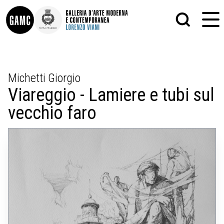
INFO
GRAFICA
Michetti Giorgio
CONTATTI
PITTURA
Viareggio - Lamiere e tubi sul
DIDATTICA
SCULTURA
SHOP
STAMPA
vecchio faro
ALTRO
LE COLLEZIONI
MATRICI XILOGRAFICHE
GLI AUTORI
FOTOGRAFIA
LORENZO VIANI
MOSTRE
EVENTI
PALAZZO DELLE MUSE