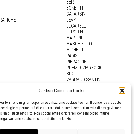
BERTI
BONETTI
CATARSINI
GRAFICHE
LEVY
LUCARELLI
LUPORINI
MARTINI
MASCHIETTO
MICHETTI
PARISI
PIERACCINI
PREMIO VIAREGGIO
SPOLTI
VARRAUD SANTINI
PROVENIENZE VARIE
Gestisci Consenso Cookie
Per fornire le migliori esperienze utilizziamo cookies tecnici. Il consenso a queste
tecnologie ci permetterà di elaborare dati come il comportamento di navigazione o
ID unici su questo sito. Non acconsentire o ritirare il consenso può influire
negativamente su alcune caratteristiche e funzioni.