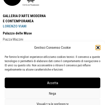
GALLERIA D'ARTE MODERNA
E CONTEMPORANEA
LORENZO VIANI
Palazzo delle Muse
Piazza Mazzini
55049 - Viareggio
Gestisci Consenso Cookie
Tel:
+39 0584 581118
Cell:
+39 338 5714978
(orario apertura Galleria)
Tel:
+39 0584 944580
(orario 09.00/13.00)
Per fornire le migliori esperienze utilizziamo cookies tecnici. Il consenso a queste
Email:
gamc@comune.viareggio.lu.it
tecnologie ci permetterà di elaborare dati come il comportamento di navigazione o
ID unici su questo sito. Non acconsentire o ritirare il consenso può influire
negativamente su alcune caratteristiche e funzioni.
Dichiarazione di accessibilità
Segnalazione di inaccessibilità
Accetta
Politica della privacy
Statistiche
Nega
Visualizza le preferenze