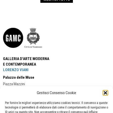
GALLERIA D'ARTE MODERNA
E CONTEMPORANEA
LORENZO VIANI
Palazzo delle Muse
Piazza Mazzini
55049 - Viareggio
Gestisci Consenso Cookie
Tel:
+39 0584 581118
Cell:
+39 338 5714978
(orario apertura Galleria)
Tel:
+39 0584 944580
(orario 09.00/13.00)
Per fornire le migliori esperienze utilizziamo cookies tecnici. Il consenso a queste
Email:
gamc@comune.viareggio.lu.it
tecnologie ci permetterà di elaborare dati come il comportamento di navigazione o
ID unici su questo sito. Non acconsentire o ritirare il consenso può influire