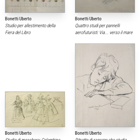
Bonetti Uberto
Bonetti Uberto
Studio per allestimento della
Quattro studi per pannelli
Fiera del Libro
aerofuturisti: Via... verso il mare
Bonetti Uberto
Bonetti Uberto