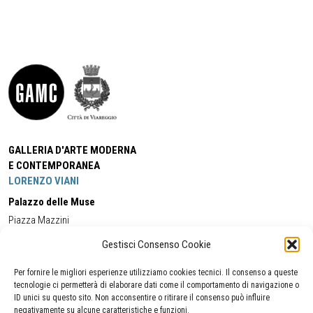
GALLERIA D'ARTE MODERNA
E CONTEMPORANEA
LORENZO VIANI
Palazzo delle Muse
Piazza Mazzini
55049 - Viareggio
Gestisci Consenso Cookie
Tel:
+39 0584 581118
Cell:
+39 338 5714978
(orario apertura Galleria)
Tel:
+39 0584 944580
(orario 09.00/13.00)
Per fornire le migliori esperienze utilizziamo cookies tecnici. Il consenso a queste
Email:
gamc@comune.viareggio.lu.it
tecnologie ci permetterà di elaborare dati come il comportamento di navigazione o
ID unici su questo sito. Non acconsentire o ritirare il consenso può influire
negativamente su alcune caratteristiche e funzioni.