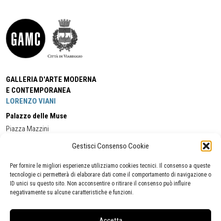
GALLERIA D'ARTE MODERNA
E CONTEMPORANEA
LORENZO VIANI
Palazzo delle Muse
Piazza Mazzini
55049 - Viareggio
Gestisci Consenso Cookie
Tel:
+39 0584 581118
Cell:
+39 338 5714978
(orario apertura Galleria)
Tel:
+39 0584 944580
(orario 09.00/13.00)
Per fornire le migliori esperienze utilizziamo cookies tecnici. Il consenso a queste
Email:
gamc@comune.viareggio.lu.it
tecnologie ci permetterà di elaborare dati come il comportamento di navigazione o
ID unici su questo sito. Non acconsentire o ritirare il consenso può influire
negativamente su alcune caratteristiche e funzioni.
Dichiarazione di accessibilità
Segnalazione di inaccessibilità
Accetta