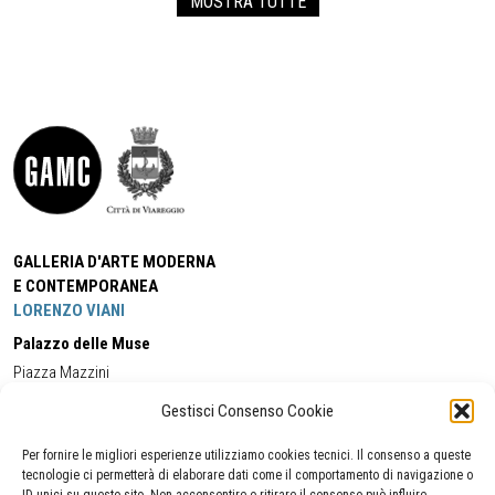
MOSTRA TUTTE
GALLERIA D'ARTE MODERNA
E CONTEMPORANEA
LORENZO VIANI
Palazzo delle Muse
Piazza Mazzini
55049 - Viareggio
Gestisci Consenso Cookie
Tel:
+39 0584 581118
Cell:
+39 338 5714978
(orario apertura Galleria)
Tel:
+39 0584 944580
(orario 09.00/13.00)
Per fornire le migliori esperienze utilizziamo cookies tecnici. Il consenso a queste
Email:
gamc@comune.viareggio.lu.it
tecnologie ci permetterà di elaborare dati come il comportamento di navigazione o