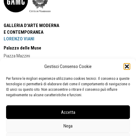
GALLERIA D'ARTE MODERNA
E CONTEMPORANEA
LORENZO VIANI
Palazzo delle Muse
Piazza Mazzini
55049 - Viareggio
Gestisci Consenso Cookie
Tel:
+39 0584 581118
Cell:
+39 338 5714978
(orario apertura Galleria)
Tel:
+39 0584 944580
(orario 09.00/13.00)
Per fornire le migliori esperienze utilizziamo cookies tecnici. Il consenso a queste
Email:
gamc@comune.viareggio.lu.it
tecnologie ci permetterà di elaborare dati come il comportamento di navigazione o
ID unici su questo sito. Non acconsentire o ritirare il consenso può influire
negativamente su alcune caratteristiche e funzioni.
Dichiarazione di accessibilità
Segnalazione di inaccessibilità
Accetta
Politica della privacy
Statistiche
Nega