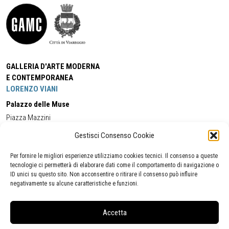
GALLERIA D'ARTE MODERNA
E CONTEMPORANEA
LORENZO VIANI
Palazzo delle Muse
Piazza Mazzini
55049 - Viareggio
Gestisci Consenso Cookie
Tel:
+39 0584 581118
Cell:
+39 338 5714978
(orario apertura Galleria)
Tel:
+39 0584 944580
(orario 09.00/13.00)
Per fornire le migliori esperienze utilizziamo cookies tecnici. Il consenso a queste
Email:
gamc@comune.viareggio.lu.it
tecnologie ci permetterà di elaborare dati come il comportamento di navigazione o
ID unici su questo sito. Non acconsentire o ritirare il consenso può influire
negativamente su alcune caratteristiche e funzioni.
Dichiarazione di accessibilità
Segnalazione di inaccessibilità
Accetta
Politica della privacy
Statistiche