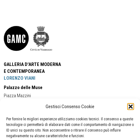
GALLERIA D'ARTE MODERNA
E CONTEMPORANEA
LORENZO VIANI
Palazzo delle Muse
Piazza Mazzini
55049 - Viareggio
Gestisci Consenso Cookie
Tel:
+39 0584 581118
Cell:
+39 338 5714978
(orario apertura Galleria)
Tel:
+39 0584 944580
(orario 09.00/13.00)
Per fornire le migliori esperienze utilizziamo cookies tecnici. Il consenso a queste
Email:
gamc@comune.viareggio.lu.it
tecnologie ci permetterà di elaborare dati come il comportamento di navigazione o
ID unici su questo sito. Non acconsentire o ritirare il consenso può influire
negativamente su alcune caratteristiche e funzioni.