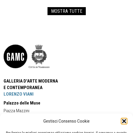
MOSTRA TUTTE
GALLERIA D'ARTE MODERNA
E CONTEMPORANEA
LORENZO VIANI
Palazzo delle Muse
Piazza Mazzini
55049 - Viareggio
Gestisci Consenso Cookie
Tel:
+39 0584 581118
Cell:
+39 338 5714978
(orario apertura Galleria)
Tel:
+39 0584 944580
(orario 09.00/13.00)