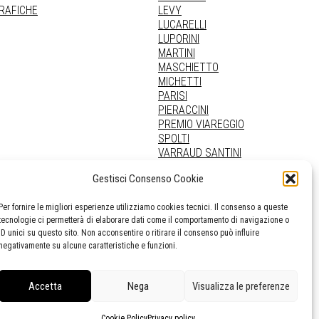
GRAFICHE
LEVY
LUCARELLI
LUPORINI
MARTINI
MASCHIETTO
MICHETTI
PARISI
PIERACCINI
PREMIO VIAREGGIO
SPOLTI
VARRAUD SANTINI
PROVENIENZE VARIE
Gestisci Consenso Cookie
Per fornire le migliori esperienze utilizziamo cookies tecnici. Il consenso a queste
tecnologie ci permetterà di elaborare dati come il comportamento di navigazione o
ID unici su questo sito. Non acconsentire o ritirare il consenso può influire
negativamente su alcune caratteristiche e funzioni.
Accetta
Nega
Visualizza le preferenze
Cookie Policy
Privacy policy