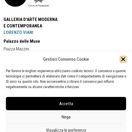
GALLERIA D'ARTE MODERNA
E CONTEMPORANEA
LORENZO VIANI
Palazzo delle Muse
Piazza Mazzini
55049 - Viareggio
Gestisci Consenso Cookie
Tel:
+39 0584 581118
Cell:
+39 338 5714978
(orario apertura Galleria)
Tel:
+39 0584 944580
(orario 09.00/13.00)
Per fornire le migliori esperienze utilizziamo cookies tecnici. Il consenso a queste
Email:
gamc@comune.viareggio.lu.it
tecnologie ci permetterà di elaborare dati come il comportamento di navigazione o
ID unici su questo sito. Non acconsentire o ritirare il consenso può influire
negativamente su alcune caratteristiche e funzioni.
Dichiarazione di accessibilità
Segnalazione di inaccessibilità
Accetta
Politica della privacy
Statistiche
Nega
Visualizza le preferenze