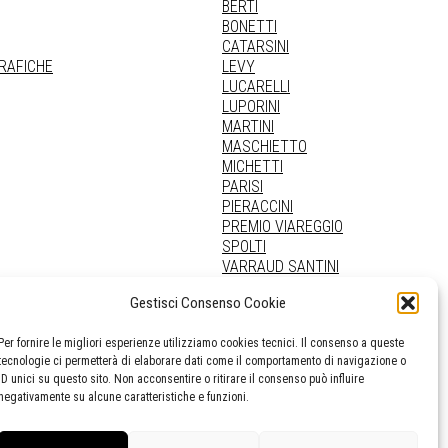
BERTI
BONETTI
CATARSINI
GRAFICHE
LEVY
LUCARELLI
LUPORINI
MARTINI
MASCHIETTO
MICHETTI
PARISI
PIERACCINI
PREMIO VIAREGGIO
SPOLTI
VARRAUD SANTINI
PROVENIENZE VARIE
Gestisci Consenso Cookie
Per fornire le migliori esperienze utilizziamo cookies tecnici. Il consenso a queste
tecnologie ci permetterà di elaborare dati come il comportamento di navigazione o
ID unici su questo sito. Non acconsentire o ritirare il consenso può influire
negativamente su alcune caratteristiche e funzioni.