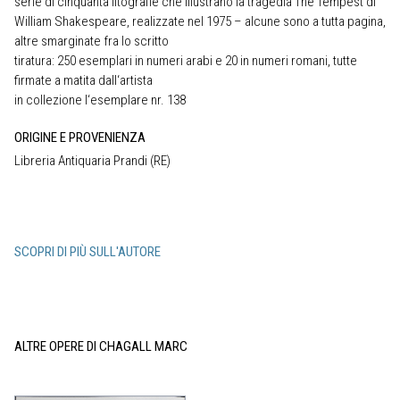
serie di cinquanta litografie che illustrano la tragedia The Tempest di
William Shakespeare, realizzate nel 1975 – alcune sono a tutta pagina,
altre smarginate fra lo scritto
tiratura: 250 esemplari in numeri arabi e 20 in numeri romani, tutte
firmate a matita dall‘artista
in collezione l‘esemplare nr. 138
ORIGINE E PROVENIENZA
Libreria Antiquaria Prandi (RE)
SCOPRI DI PIÙ SULL'AUTORE
ALTRE OPERE DI CHAGALL MARC