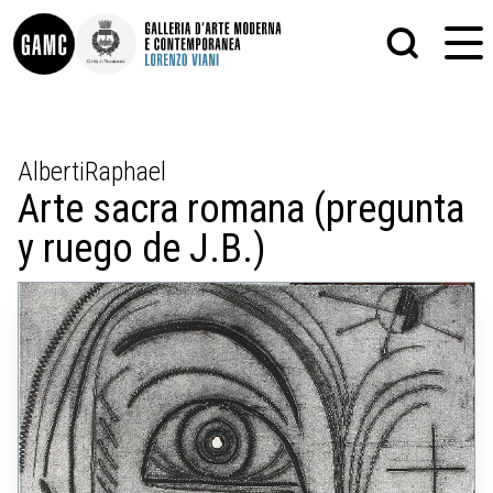
INFO
GRAFICA
AlbertiRaphael
CONTATTI
PITTURA
Arte sacra romana (pregunta
DIDATTICA
SCULTURA
SHOP
STAMPA
y ruego de J.B.)
ALTRO
LE COLLEZIONI
MATRICI XILOGRAFICHE
GLI AUTORI
FOTOGRAFIA
LORENZO VIANI
MOSTRE
EVENTI
PALAZZO DELLE MUSE