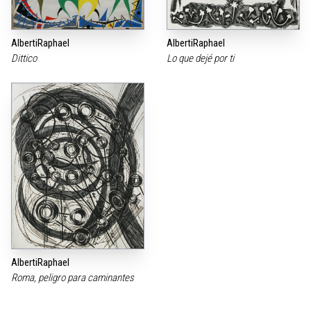
AlbertiRaphael
AlbertiRaphael
Dittico
Lo que dejé por ti
AlbertiRaphael
Roma, peligro para caminantes