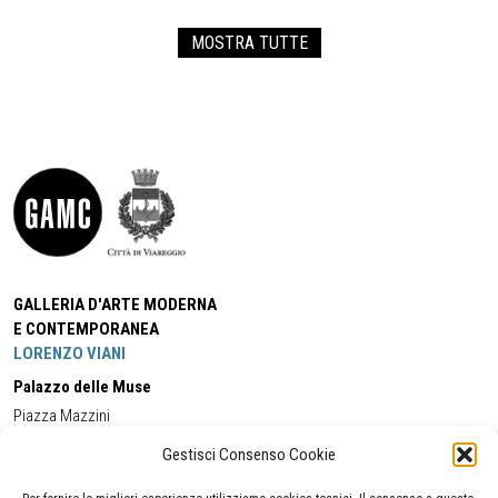
MOSTRA TUTTE
GALLERIA D'ARTE MODERNA
E CONTEMPORANEA
LORENZO VIANI
Palazzo delle Muse
Piazza Mazzini
55049 - Viareggio
Gestisci Consenso Cookie
Tel:
+39 0584 581118
Cell:
+39 338 5714978
(orario apertura Galleria)
Tel:
+39 0584 944580
(orario 09.00/13.00)